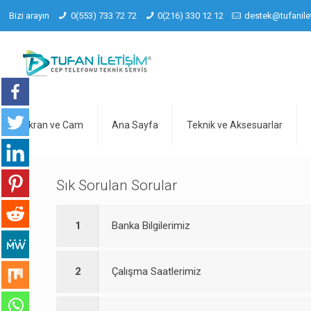
Bizi arayın
0(553) 733 72 72
0(216) 330 12 12
destek@tufanile
Ekran ve Cam
Ana Sayfa
Teknik ve Aksesuarlar
Sık Sorulan Sorular
1
Banka Bilgilerimiz
2
Çalışma Saatlerimiz