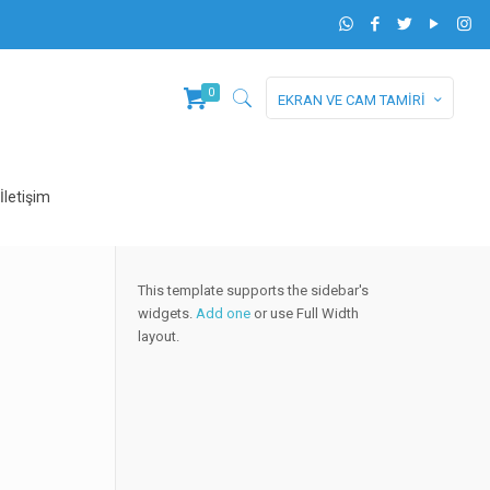
0
EKRAN VE CAM TAMİRİ
İletişim
This template supports the sidebar's
widgets.
Add one
or use Full Width
layout.