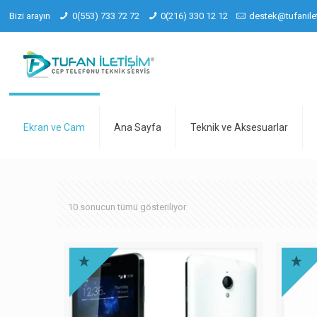
Bizi arayın
0(553) 733 72 72
0(216) 330 12 12
destek@tufanile
Ekran ve Cam
Ana Sayfa
Teknik ve Aksesuarlar
10 sonucun tümü gösteriliyor