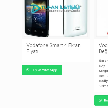
Vodafone Smart 4 Ekran
Vod
Fiyatı
Değ
Garan
6 Ay
Buy via WhatsApp
Kargo
Tüm Tü
Hediy
Kırılm
Bu