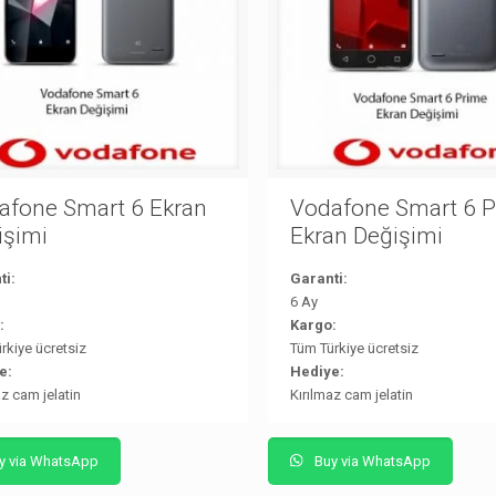
afone Smart 6 Ekran
Vodafone Smart 6 
işimi
Ekran Değişimi
ti:
Garanti:
6 Ay
:
Kargo:
rkiye ücretsiz
Tüm Türkiye ücretsiz
e:
Hediye:
az cam jelatin
Kırılmaz cam jelatin
y via WhatsApp
Buy via WhatsApp