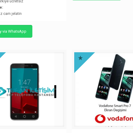
rkiye ücretsiz
e:
az cam jelatin
y via WhatsApp