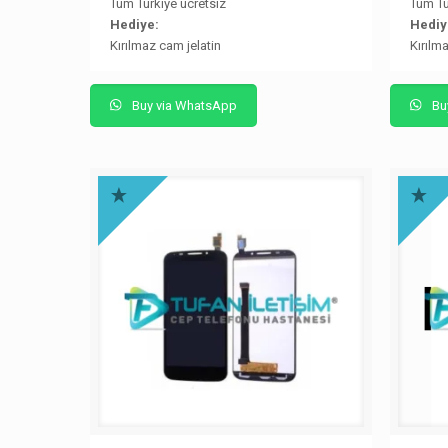
Tüm Türkiye ücretsiz
Tüm Tü
Hediye:
Hediy
Kırılmaz cam jelatin
Kırılm
Buy via WhatsApp
Bu