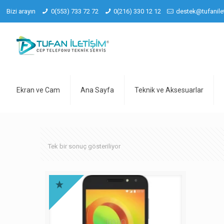
Bizi arayın
0(553) 733 72 72
0(216) 330 12 12
destek@tufanile
Ekran ve Cam
Ana Sayfa
Teknik ve Aksesuarlar
Tek bir sonuç gösteriliyor