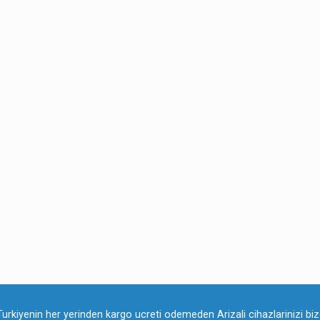
Turkiyenin her yerinden kargo ucreti odemeden Arizali cihazlarinizi bize 