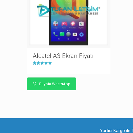
Alcatel A3 Ekran Fiyatı
5 üzerinden
5.00
oy aldı
Buy via WhatsApp
Yurtici Kargo ile 