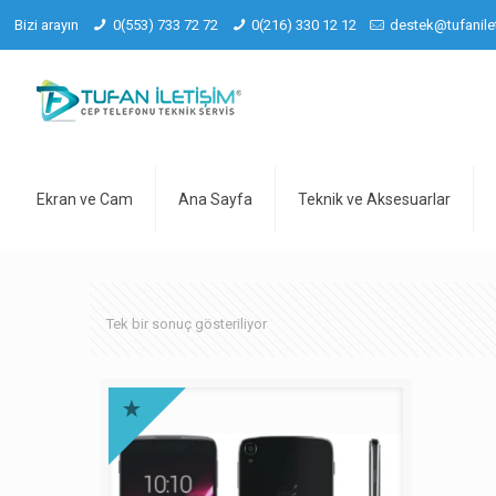
Bizi arayın
0(553) 733 72 72
0(216) 330 12 12
destek@tufanile
Ekran ve Cam
Ana Sayfa
Teknik ve Aksesuarlar
Tek bir sonuç gösteriliyor