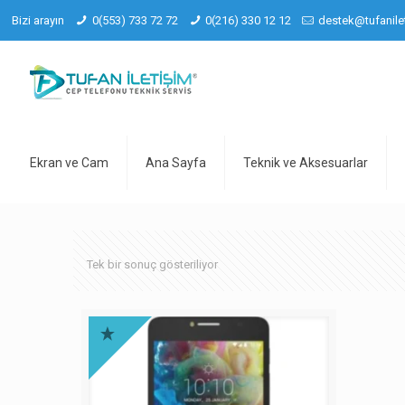
Bizi arayın
0(553) 733 72 72
0(216) 330 12 12
destek@tufanile
Ekran ve Cam
Ana Sayfa
Teknik ve Aksesuarlar
Tek bir sonuç gösteriliyor