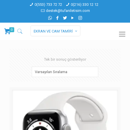
0(553) 733 72 72
0(216) 330 12 12
destek@tufaniletisim.com
0
EKRAN VE CAM TAMİRİ
Tek bir sonuç gösteriliyor