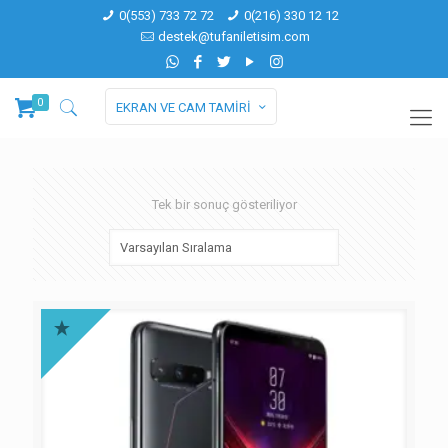
0(553) 733 72 72
0(216) 330 12 12
destek@tufaniletisim.com
0
EKRAN VE CAM TAMİRİ
Tek bir sonuç gösteriliyor