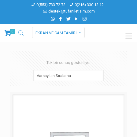
0(553) 733 72 72
0(216) 330 12 12
destek@tufaniletisim.com
0
EKRAN VE CAM TAMİRİ
Tek bir sonuç gösteriliyor