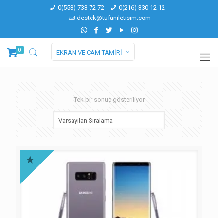
0(553) 733 72 72
0(216) 330 12 12
destek@tufaniletisim.com
0
EKRAN VE CAM TAMİRİ
Tek bir sonuç gösteriliyor