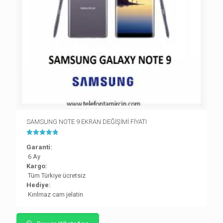
SAMSUNG NOTE 9 EKRAN DEĞİŞİMİ FİYATI
5 üzerinden
Garanti:
4.83
oy aldı
6 Ay
Kargo:
Tüm Türkiye ücretsiz
Hediye:
Kırılmaz cam jelatin