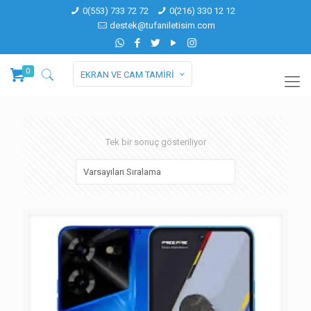
0(553) 733 72 72
0(216) 330 12 12
destek@tufaniletisim.com
0
EKRAN VE CAM TAMİRİ
Tek bir sonuç gösteriliyor