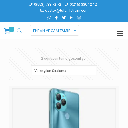
0(553) 733 72 72
0(216) 330 12 12
destek@tufaniletisim.com
0
EKRAN VE CAM TAMİRİ
2 sonucun tümü gösteriliyor