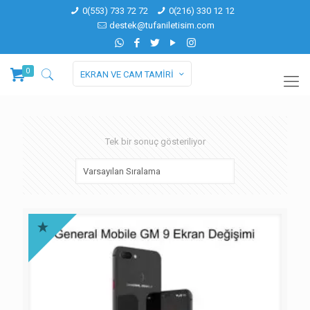
0(553) 733 72 72
0(216) 330 12 12
destek@tufaniletisim.com
0
EKRAN VE CAM TAMİRİ
Tek bir sonuç gösteriliyor