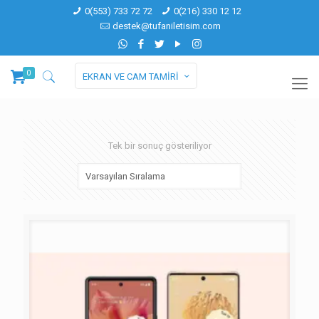
0(553) 733 72 72
0(216) 330 12 12
destek@tufaniletisim.com
0
EKRAN VE CAM TAMİRİ
Tek bir sonuç gösteriliyor