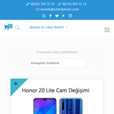
0(553) 733 72 72
0(216) 330 12 12
destek@tufaniletisim.com
0
EKRAN VE CAM TAMİRİ
2 sonucun tümü gösteriliyor