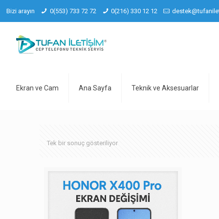
Bizi arayın
0(553) 733 72 72
0(216) 330 12 12
destek@tufanile
Ekran ve Cam
Ana Sayfa
Teknik ve Aksesuarlar
Tek bir sonuç gösteriliyor