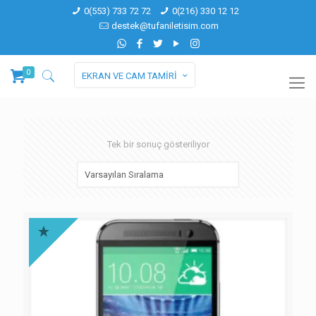
0(553) 733 72 72
0(216) 330 12 12
destek@tufaniletisim.com
0
EKRAN VE CAM TAMİRİ
Tek bir sonuç gösteriliyor