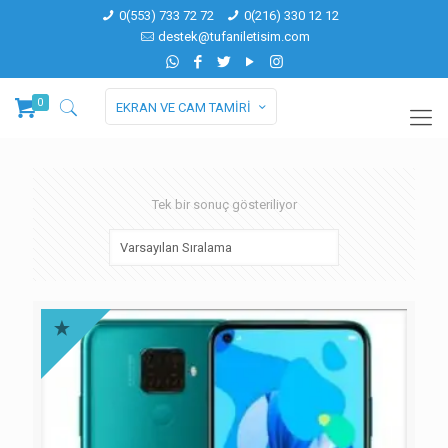
0(553) 733 72 72
0(216) 330 12 12
destek@tufaniletisim.com
0
EKRAN VE CAM TAMİRİ
Tek bir sonuç gösteriliyor