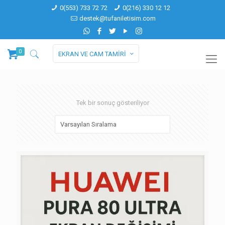
0(553) 733 72 72
0(216) 330 12 12
destek@tufaniletisim.com
0
EKRAN VE CAM TAMİRİ
Tek bir sonuç gösteriliyor