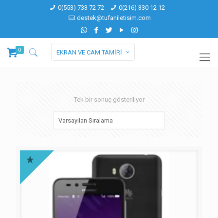
0(553) 733 72 72
0(216) 330 12 12
destek@tufaniletisim.com
0
EKRAN VE CAM TAMİRİ
Tek bir sonuç gösteriliyor