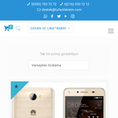
0(553) 733 72 72
0(216) 330 12 12
destek@tufaniletisim.com
0
EKRAN VE CAM TAMİRİ
Tek bir sonuç gösteriliyor