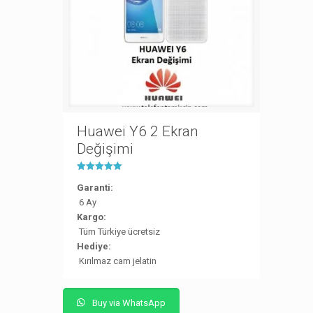
Huawei Y6 2 Ekran
Değişimi
5 üzerinden
5.00
Garanti:
oy aldı
6 Ay
Kargo:
Tüm Türkiye ücretsiz
Hediye:
Kırılmaz cam jelatin
Buy via WhatsApp