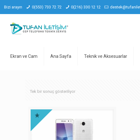
Bizi arayın
0(553) 733 72 72
0(216) 330 12 12
destek@tufanile
Ekran ve Cam
Ana Sayfa
Teknik ve Aksesuarlar
Tek bir sonuç gösteriliyor