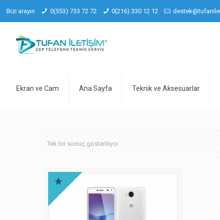
Bizi arayın
0(553) 733 72 72
0(216) 330 12 12
destek@tufanile
Ekran ve Cam
Ana Sayfa
Teknik ve Aksesuarlar
Tek bir sonuç gösteriliyor