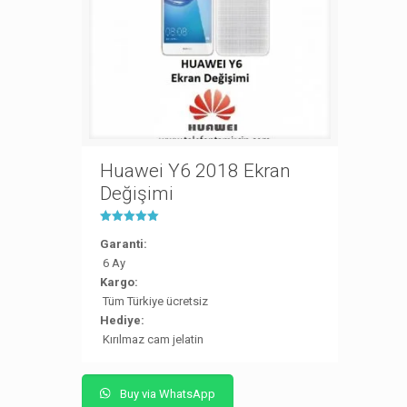
Huawei Y6 2018 Ekran
Değişimi
5 üzerinden
5.00
Garanti:
oy aldı
6 Ay
Kargo:
Tüm Türkiye ücretsiz
Hediye:
Kırılmaz cam jelatin
Buy via WhatsApp