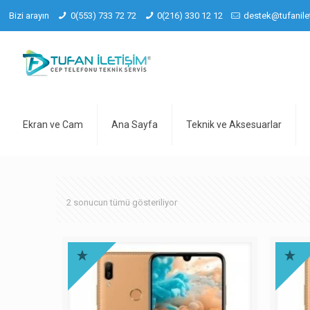
Bizi arayın
0(553) 733 72 72
0(216) 330 12 12
destek@tufanile
Ekran ve Cam
Ana Sayfa
Teknik ve Aksesuarlar
2 sonucun tümü gösteriliyor