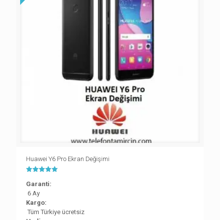
Huawei Y6 Pro Ekran Değişimi
5 üzerinden
Garanti:
5.00
oy aldı
6 Ay
Kargo:
Tüm Türkiye ücretsiz