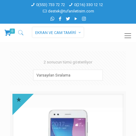
0(553) 733 72 72
0(216) 330 12 12
destek@tufaniletisim.com
0
EKRAN VE CAM TAMİRİ
2 sonucun tümü gösteriliyor