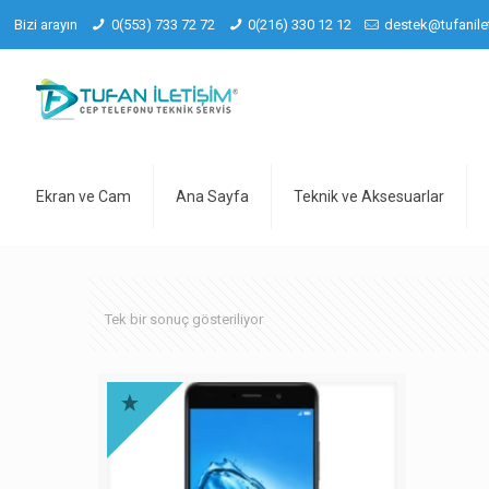
Bizi arayın
0(553) 733 72 72
0(216) 330 12 12
destek@tufanile
Ekran ve Cam
Ana Sayfa
Teknik ve Aksesuarlar
Tek bir sonuç gösteriliyor