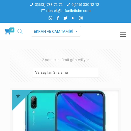
0(553) 733 72 72
0(216) 330 12 12
destek@tufaniletisim.com
0
EKRAN VE CAM TAMİRİ
2 sonucun tümü gösteriliyor