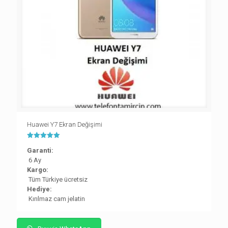
Huawei Y7 Ekran Değişimi
5 üzerinden
Garanti:
5.00
oy aldı
6 Ay
Kargo:
Tüm Türkiye ücretsiz
Hediye:
Kırılmaz cam jelatin