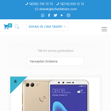
0(553) 733 72 72
0(216) 330 12 12
destek@tufaniletisim.com
0
EKRAN VE CAM TAMİRİ
Tek bir sonuç gösteriliyor