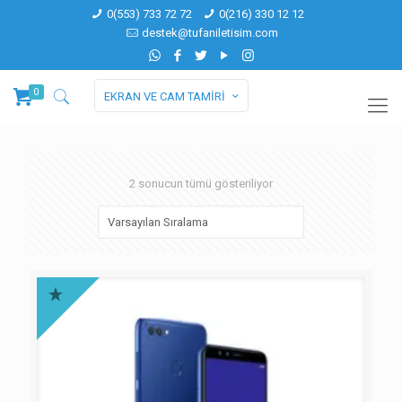
0(553) 733 72 72
0(216) 330 12 12
destek@tufaniletisim.com
0
EKRAN VE CAM TAMİRİ
2 sonucun tümü gösteriliyor