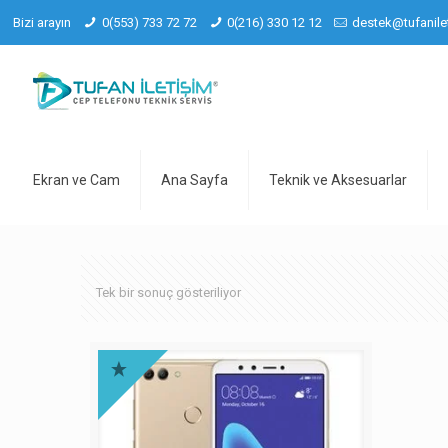
Bizi arayın
0(553) 733 72 72
0(216) 330 12 12
destek@tufanile
Ekran ve Cam
Ana Sayfa
Teknik ve Aksesuarlar
Tek bir sonuç gösteriliyor