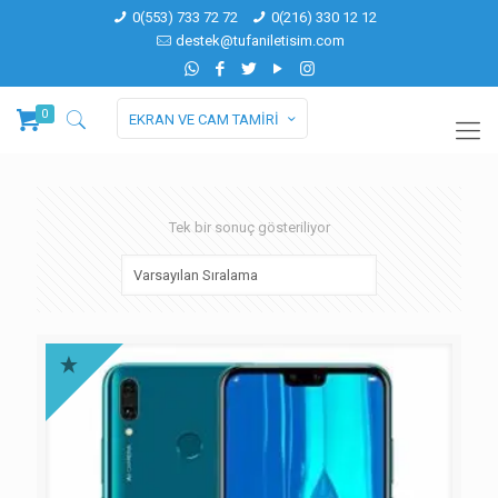
0(553) 733 72 72
0(216) 330 12 12
destek@tufaniletisim.com
0
EKRAN VE CAM TAMİRİ
Tek bir sonuç gösteriliyor