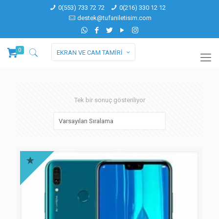
0(553) 733 72 72
0(216) 330 12 12
destek@tufaniletisim.com
0
EKRAN VE CAM TAMİRİ
Tek bir sonuç gösteriliyor