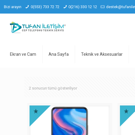
Bizi arayın
0(553) 733 72 72
0(216) 330 12 12
destek@tufanile
Ekran ve Cam
Ana Sayfa
Teknik ve Aksesuarlar
2 sonucun tümü gösteriliyor