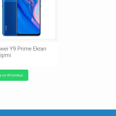
wei Y9 Prime Ekran
işimi
y via WhatsApp