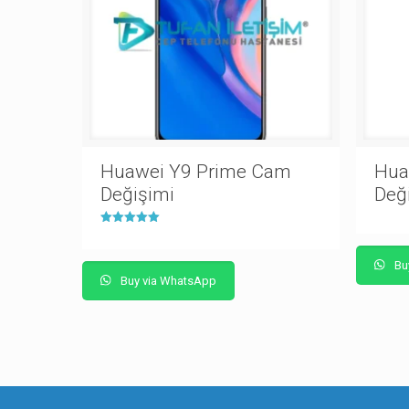
Huawei Y9 Prime Cam
Hua
Değişimi
Değ
5 üzerinden
5.00
oy aldı
Bu
Buy via WhatsApp