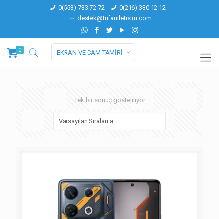
0(553) 733 72 72
0(216) 330 12 12
destek@tufaniletisim.com
0
EKRAN VE CAM TAMİRİ
Tek bir sonuç gösteriliyor