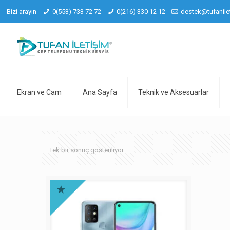
Bizi arayın
0(553) 733 72 72
0(216) 330 12 12
destek@tufanile
Ekran ve Cam
Ana Sayfa
Teknik ve Aksesuarlar
Tek bir sonuç gösteriliyor