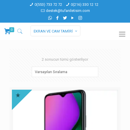
0(553) 733 72 72
0(216) 330 12 12
destek@tufaniletisim.com
0
EKRAN VE CAM TAMİRİ
2 sonucun tümü gösteriliyor