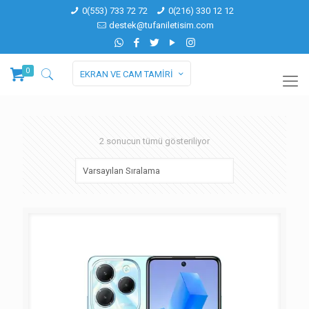
0(553) 733 72 72
0(216) 330 12 12
destek@tufaniletisim.com
0
EKRAN VE CAM TAMİRİ
2 sonucun tümü gösteriliyor