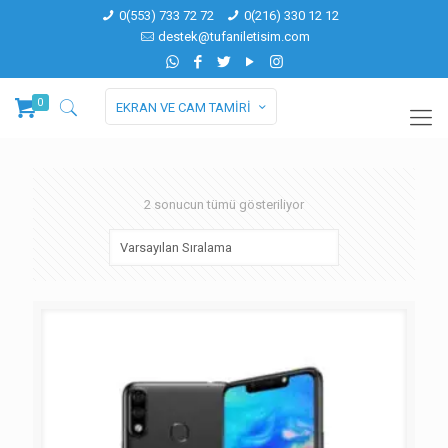
0(553) 733 72 72
0(216) 330 12 12
destek@tufaniletisim.com
0
EKRAN VE CAM TAMİRİ
2 sonucun tümü gösteriliyor