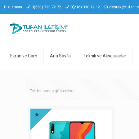
Bizi arayın
0(553) 733 72 72
0(216) 330 12 12
destek@tufanile
Ekran ve Cam
Ana Sayfa
Teknik ve Aksesuarlar
Tek bir sonuç gösteriliyor