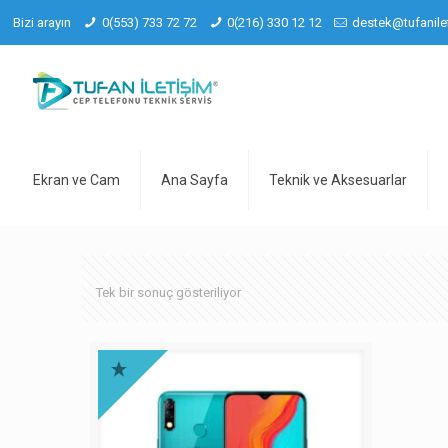
Bizi arayın
0(553) 733 72 72
0(216) 330 12 12
destek@tufanile
Ekran ve Cam
Ana Sayfa
Teknik ve Aksesuarlar
Tek bir sonuç gösteriliyor