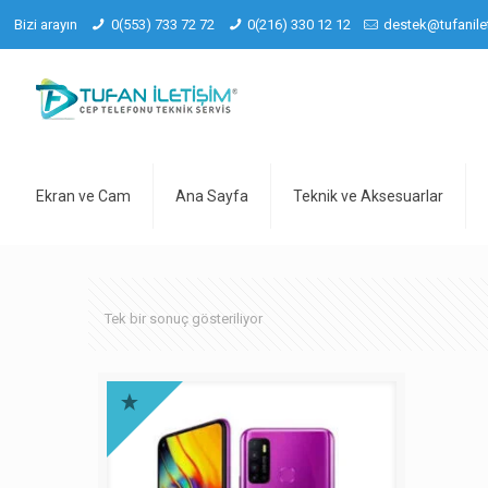
Bizi arayın
0(553) 733 72 72
0(216) 330 12 12
destek@tufanile
Ekran ve Cam
Ana Sayfa
Teknik ve Aksesuarlar
Tek bir sonuç gösteriliyor