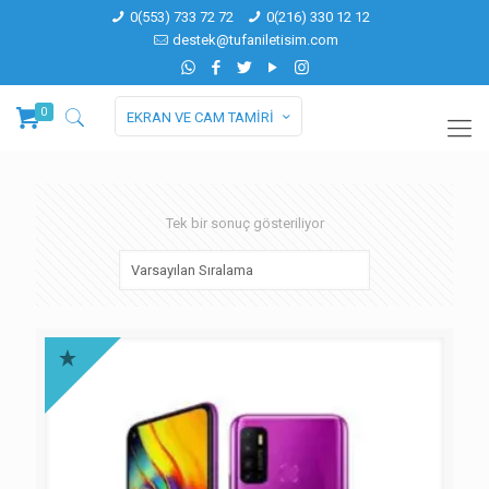
0(553) 733 72 72
0(216) 330 12 12
destek@tufaniletisim.com
0
EKRAN VE CAM TAMİRİ
Tek bir sonuç gösteriliyor