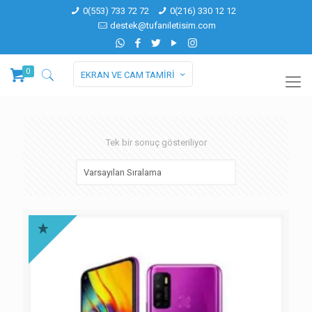
0(553) 733 72 72
0(216) 330 12 12
destek@tufaniletisim.com
0
EKRAN VE CAM TAMİRİ
Tek bir sonuç gösteriliyor