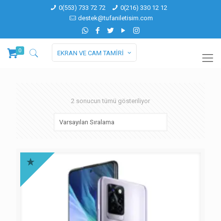
0(553) 733 72 72
0(216) 330 12 12
destek@tufaniletisim.com
0
EKRAN VE CAM TAMİRİ
2 sonucun tümü gösteriliyor