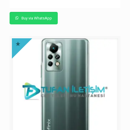
5 üzerinden
5.00
oy aldı
Buy via WhatsApp