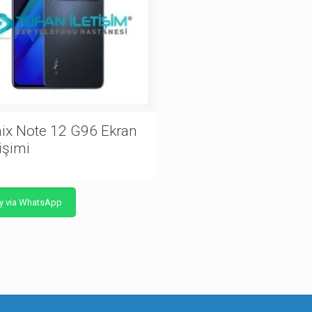
nix Note 12 G96 Ekran
işimi
y via WhatsApp