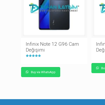
Infinix Note 12 G96 Cam
Infi
Değişimi
Değ
5 üzerinden
5.00
oy aldı
Bu
Buy via WhatsApp