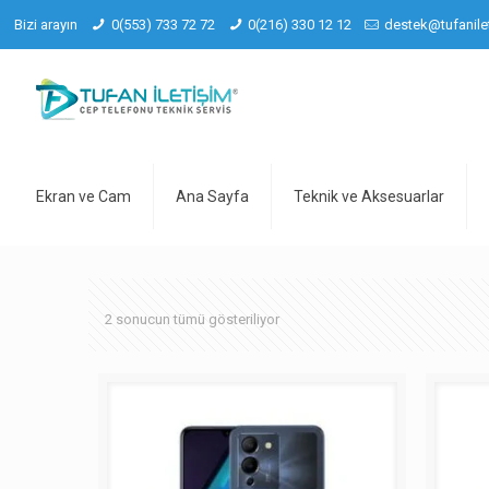
Bizi arayın
0(553) 733 72 72
0(216) 330 12 12
destek@tufanile
Ekran ve Cam
Ana Sayfa
Teknik ve Aksesuarlar
2 sonucun tümü gösteriliyor