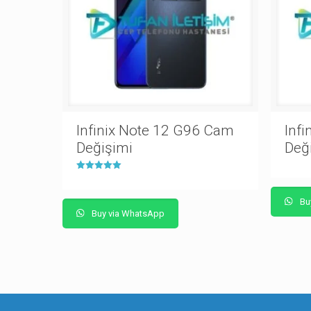
Infinix Note 12 G96 Cam
Infi
Değişimi
Değ
5 üzerinden
5.00
oy aldı
Bu
Buy via WhatsApp