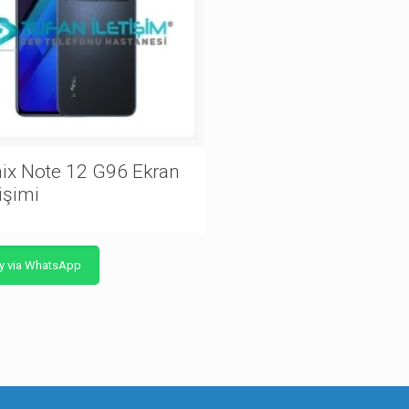
nix Note 12 G96 Ekran
işimi
y via WhatsApp