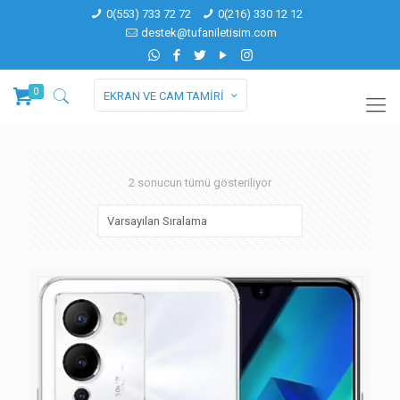
0(553) 733 72 72
0(216) 330 12 12
destek@tufaniletisim.com
0
EKRAN VE CAM TAMİRİ
2 sonucun tümü gösteriliyor