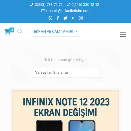
0(553) 733 72 72
0(216) 330 12 12
destek@tufaniletisim.com
0
EKRAN VE CAM TAMİRİ
Tek bir sonuç gösteriliyor