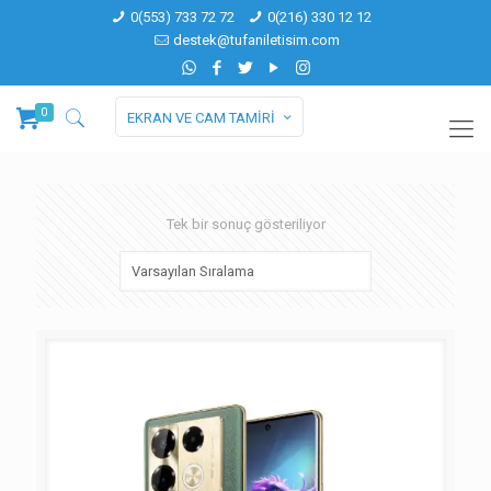
0(553) 733 72 72
0(216) 330 12 12
destek@tufaniletisim.com
0
EKRAN VE CAM TAMİRİ
Tek bir sonuç gösteriliyor